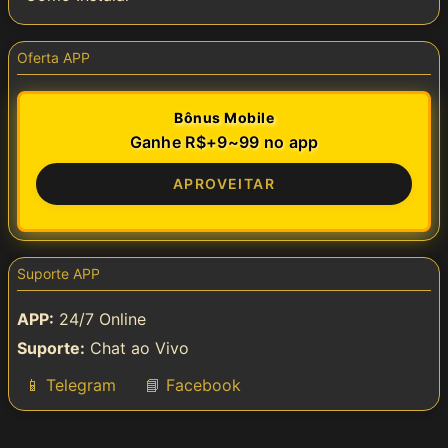
Oferta APP
Bônus Mobile
Ganhe R$+9~99 no app
APROVEITAR
Suporte APP
APP:
24/7 Online
Suporte:
Chat ao Vivo
📱 Telegram
📘 Facebook