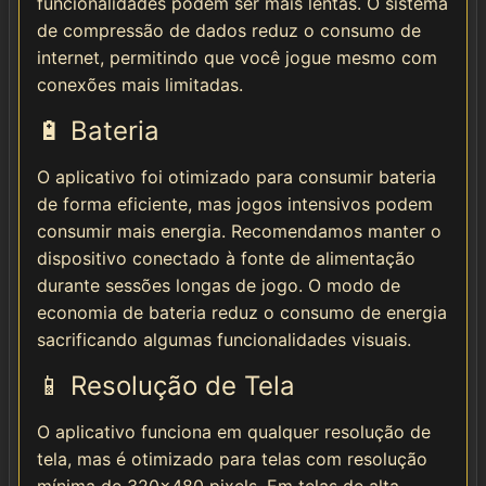
funcionalidades podem ser mais lentas. O sistema
de compressão de dados reduz o consumo de
internet, permitindo que você jogue mesmo com
conexões mais limitadas.
🔋 Bateria
O aplicativo foi otimizado para consumir bateria
de forma eficiente, mas jogos intensivos podem
consumir mais energia. Recomendamos manter o
dispositivo conectado à fonte de alimentação
durante sessões longas de jogo. O modo de
economia de bateria reduz o consumo de energia
sacrificando algumas funcionalidades visuais.
📱 Resolução de Tela
O aplicativo funciona em qualquer resolução de
tela, mas é otimizado para telas com resolução
mínima de 320x480 pixels. Em telas de alta