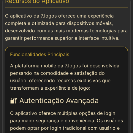
Recursos do Aplicativo
Instalar
O aplicativo da 7Jogos oferece uma experiência
🌐 Social & Contato
completa e otimizada para dispositivos móveis,
desenvolvido com as mais modernas tecnologias para
📱 Telegram
garantir performance superior e interface intuitiva.
📘 Facebook
Funcionalidades Principais
A plataforma mobile da 7Jogos foi desenvolvida
pensando na comodidade e satisfação do
usuário, oferecendo recursos exclusivos que
transformam a experiência de jogo:
🔐 Autenticação Avançada
O aplicativo oferece múltiplas opções de login
para maior segurança e conveniência. Os usuários
podem optar por login tradicional com usuário e