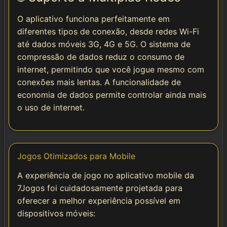
O aplicativo funciona perfeitamente em
diferentes tipos de conexão, desde redes Wi-Fi
até dados móveis 3G, 4G e 5G. O sistema de
compressão de dados reduz o consumo de
internet, permitindo que você jogue mesmo com
conexões mais lentas. A funcionalidade de
economia de dados permite controlar ainda mais
o uso de internet.
Jogos Otimizados para Mobile
A experiência de jogo no aplicativo mobile da
7Jogos foi cuidadosamente projetada para
oferecer a melhor experiência possível em
dispositivos móveis: