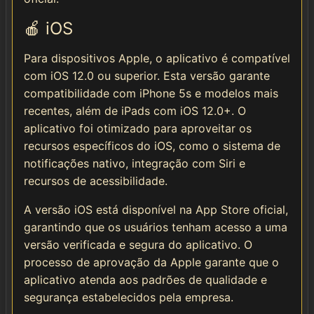
🍎 iOS
Para dispositivos Apple, o aplicativo é compatível
com iOS 12.0 ou superior. Esta versão garante
compatibilidade com iPhone 5s e modelos mais
recentes, além de iPads com iOS 12.0+. O
aplicativo foi otimizado para aproveitar os
recursos específicos do iOS, como o sistema de
notificações nativo, integração com Siri e
recursos de acessibilidade.
A versão iOS está disponível na App Store oficial,
garantindo que os usuários tenham acesso a uma
versão verificada e segura do aplicativo. O
processo de aprovação da Apple garante que o
aplicativo atenda aos padrões de qualidade e
segurança estabelecidos pela empresa.