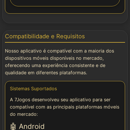
Compatibilidade e Requisitos
Nosso aplicativo é compatível com a maioria dos
dispositivos móveis disponíveis no mercado,
oferecendo uma experiência consistente e de
qualidade em diferentes plataformas.
Sistemas Suportados
A 7Jogos desenvolveu seu aplicativo para ser
compatível com as principais plataformas móveis
do mercado:
🤖 Android