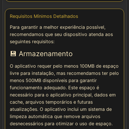
Requisitos Mínimos Detalhados
Para garantir a melhor experiência possível,
recomendamos que seu dispositivo atenda aos
seguintes requisitos:
💾 Armazenamento
O aplicativo requer pelo menos 100MB de espaço
livre para instalação, mas recomendamos ter pelo
menos 500MB disponíveis para garantir
funcionamento adequado. Este espaço é
necessário para o aplicativo principal, dados em
cache, arquivos temporários e futuras
atualizações. O aplicativo inclui um sistema de
limpeza automática que remove arquivos
desnecessários para otimizar o uso de espaço.