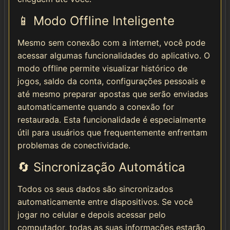
📱 Modo Offline Inteligente
Mesmo sem conexão com a internet, você pode
acessar algumas funcionalidades do aplicativo. O
modo offline permite visualizar histórico de
jogos, saldo da conta, configurações pessoais e
até mesmo preparar apostas que serão enviadas
automaticamente quando a conexão for
restaurada. Esta funcionalidade é especialmente
útil para usuários que frequentemente enfrentam
problemas de conectividade.
🔄 Sincronização Automática
Todos os seus dados são sincronizados
automaticamente entre dispositivos. Se você
jogar no celular e depois acessar pelo
computador, todas as suas informações estarão