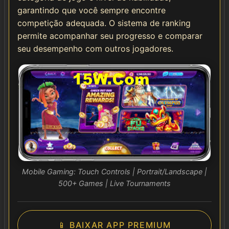
garantindo que você sempre encontre
competição adequada. O sistema de ranking
permite acompanhar seu progresso e comparar
seu desempenho com outros jogadores.
Mobile Gaming: Touch Controls | Portrait/Landscape |
500+ Games | Live Tournaments
📱 BAIXAR APP PREMIUM