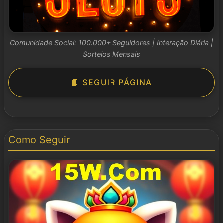
Instalar
🌐 Social & Contato
Comunidade Social: 100.000+ Seguidores | Interação Diária |
Sorteios Mensais
📱 Telegram
📘 SEGUIR PÁGINA
📘 Facebook
Como Seguir