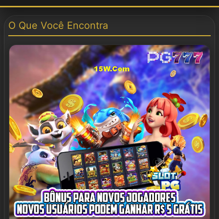
👤 Conta
O Que Você Encontra
Login
Cadastro
Bônus
VIP
Lottery
🏆 Plataforma
Plataforma